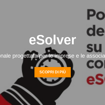
SpringSQL
one gestionale progettata per le Aziende di
SCOPRI DI PIÙ